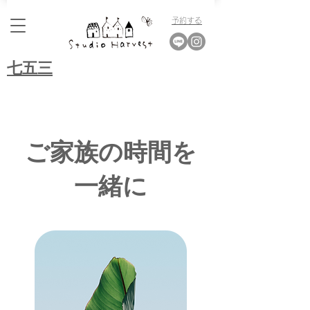
​予約する
​七五三
ご家族の時間を
一緒に