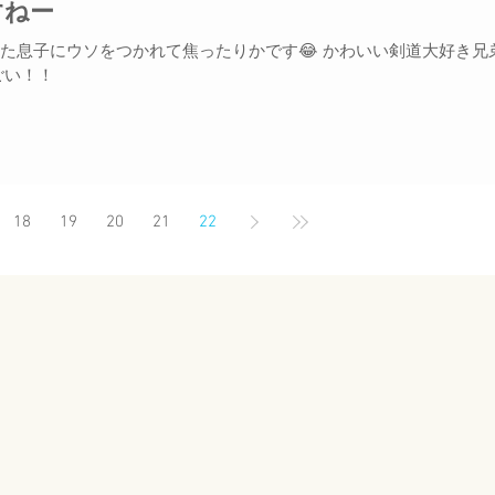
すねー
た息子にウソをつかれて焦ったりかです😂 かわいい剣道大好き兄
ごい！！
18
19
20
21
22