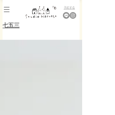
​予約する
​七五三