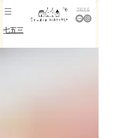
​予約する
​七五三