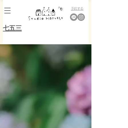
​予約する
​七五三