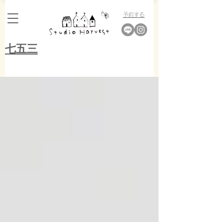
​予約する
​七五三