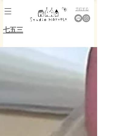
​予約する
​七五三