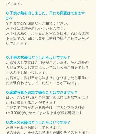
だけます。
Q.子供が熱を出しました。日にち変更はできます
か？
できますので遠慮なくご相談ください。
お子様は体調を崩しやすいものです。
お子様の為や、より良いお写真を残すためにも体調
不良等でのお日にち変更は無料で対応させていただ
いております。
Q.子供の衣装はどうしたらよいですか？
​お着物のお衣装はご用意がございます。それ以外の
カジュアルなお衣装についてはお客様ご自身でお持
ち込みをお願い致します。
お着物は、撮影日がお決まりになりましたら事前に
お衣装合わせをしていただくことが可能です。
Q.家族写真を追加で撮ることはできますか？
はい。ご家族写真やご兄弟写真は特に追加料金は頂
かずに撮影することができます。
ご兄弟で主役が変わる場合は、主人公プラス料金
(￥5,000)がかかってまいりますが撮影可能です。
Q.大人の衣装はどうしたらよいですか？
お持ち込みをお願いしております。
その場合、お子様のお洋服と色味やテイストを揃え