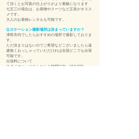
て頂くとお写真の仕上がりがより素敵になります
七五三の場合は、お着物やスーツなど正装がオスス
メです。
大人のお着物レンタルも可能です。
Q.ロケーション撮影場所は決まっていますか？
津島市内でしたらおすすめの場所で撮影しておりま
す。
ただ決まりはないのでご希望などございましたら遠
慮無くおっしゃっていただければ全国どこでも出張
可能です。
出張料について
スタジオハーベストから１時間以内 ¥10,000
​それ以上 ¥15,000〜 （別途高速代等）
Q.カメラマン指名はできますか？
はい、出来ます。詳しくは
こちら
をご覧ください。
Q.キャンセル料はかかりますか？
期日によって必要にある場合があります。詳しくは
こちら
をご覧ください。
その他ご質問がございましたら、お気軽にお問い合
わせください。