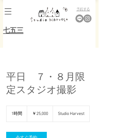
​予約する
​七五三
平日 ７・８月限
定スタジオ撮影
25,000
円
1時間
1
￥25,000
Studio Harvest
時
今すぐ予約