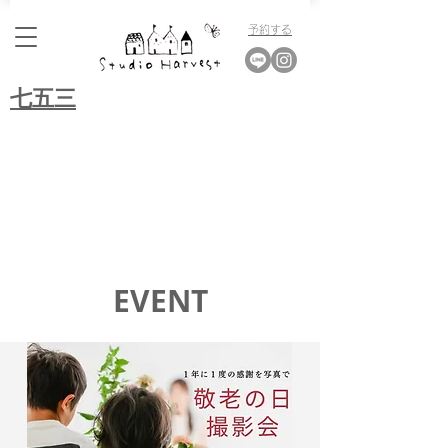
​予約する
​七五三
​EVENT