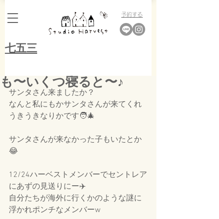
​予約する
​七五三
も〜いくつ寝ると〜♪
サンタさん来ましたか？
なんと私にもかサンタさんが来てくれ
うきうきなりかです🧑‍🎄
サンタさんが来なかった子もいたとか
😂
12/24ハーベストメンバーでセントレア
にあずの見送りにー✈️
自分たちが海外に行くかのような謎に
浮かれポンチなメンバーw