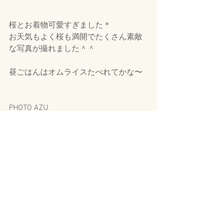
桜とお着物可愛すぎました＊
お天気もよく桜も満開でたくさん素敵
な写真が撮れました＾＾
昼ごはんはオムライスたべれてかな〜
PHOTO AZU
ASSIST Miharu and MIZUKI and KAON
コメント