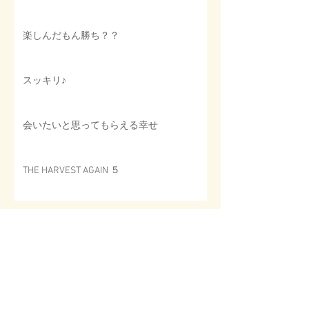
楽しんだもん勝ち？？
スッキリ♪
会いたいと思ってもらえる幸せ
THE HARVEST AGAIN ５
Archive
2025年3月
（1）
1件の記事
2025年2月
（6）
6件の記事
2025年1月
（10）
10件の記事
2024年12月
（16）
16件の記事
2024年11月
（17）
17件の記事