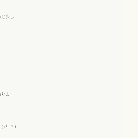
あと少し
おります
（3年？）