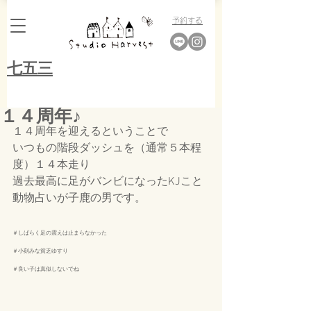
​予約する
​七五三
１４周年♪
１４周年を迎えるということで
いつもの階段ダッシュを（通常５本程
度）１４本走り
過去最高に足がバンビになったKJこと
動物占いが子鹿の男です。
＃しばらく足の震えは止まらなかった
＃小刻みな貧乏ゆすり
＃良い子は真似しないでね