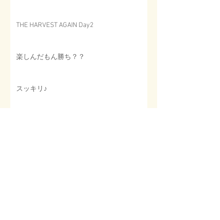
THE HARVEST AGAIN Day2
楽しんだもん勝ち？？
スッキリ♪
会いたいと思ってもらえる幸せ
THE HARVEST AGAIN ５
Archive
2025年3月
（1）
1件の記事
2025年2月
（6）
6件の記事