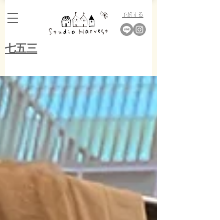
​予約する
​七五三